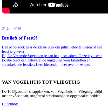
21 juni 2026
Bruiloft of Feest?!
Ben je op zoek naar de ideale plek om jullie liefde te vieren of een
feest te geven?
Bij De Vreemde Vogel ben je aan het juiste adres! Onze idyllische
locatie biedt een betoverende omgeving voor bruiloften en
sprankelende feestjes. Lees hieronder meer over onze spe…
VAN VOGELHUIS TOT VLIEGTUIG
De 10 bijzondere slaapplekken, van Vogelhuis tot Vliegtuig, altijd
met privé-sanitair, uitgebreid streekontbijt en opgemaakte bedden.
Buitenhotel